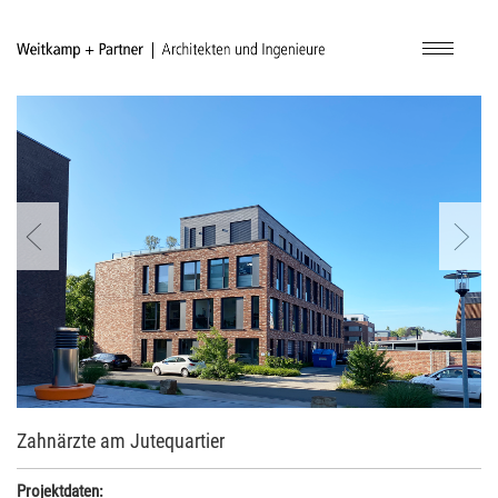
Navigatio
ein-/aus
Zahnärzte am Jutequartier
Projektdaten: